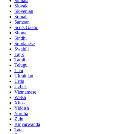
Sinhala
Slovak
Slovenian
Somali
Samoan
Scots Gaelic
Shona
Sindhi
Sundanese
Swahili
Tajik
Tamil
Telugu
Thai
Ukrainian
Urdu
Uzbek
Vietnamese
Welsh
Xhosa
Yiddish
Yoruba
Zulu
Kinyarwanda
Tatar