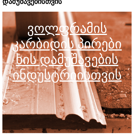
დამუშავებისთვის
ვოლფრამის
კარბიდის პირები
ხის დამუშავების
ინდუსტრიისთვის