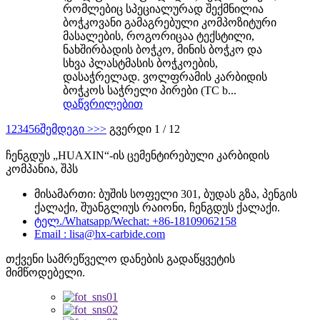
რომლებიც სპეციალურად შექმნილია
ბოჭკოვანი გამაგრებული კომპოზიტური
მასალების, როგორიცაა ტექსტილი,
ნახშირბადის ბოჭკო, მინის ბოჭკო და
სხვა პლასტმასის ბოჭკოების,
დასაჭრელად. ვოლფრამის კარბიდის
ბოჭკოს საჭრელი პირები (TC b...
დაწვრილებით
1
2
3
4
5
6
შემდეგი >
>>
გვერდი 1 / 12
ჩენგდუს „HUAXIN“-ის ცემენტირებული კარბიდის
კომპანია, შპს
მისამართი: ბუშის სოფელი 301, ბუდას გზა, პენგის
ქალაქი, შუანგლიუს რაიონი, ჩენგდუს ქალაქი.
ტელ./Whatsapp/Wechat: +86-18109062158
Email : lisa@hx-carbide.com
თქვენი სამრეწველო დანების გადაწყვეტის
მიმწოდებელი.