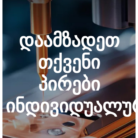
დაამზადეთ
თქვენი
პირები
ინდივიდუალუ